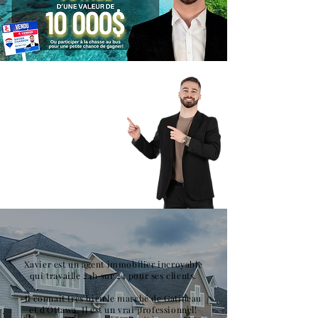
SATISFACTION GARANTIE
250+ AVIS POSITIFS
Xavier est un agent immobilier incroyable
qui travaille 24h sur 24 pour ses clients.
Il connaît très bien le marché de Gatineau
et d'Ottawa. Il est un vrai professionnel!