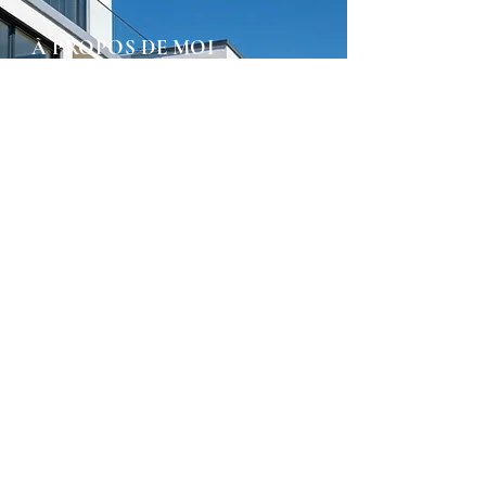
À PROPOS DE MOI
Xavier Charron est passionné par le
monde de l'immobilier depuis de
nombreuses années compilant plus
de 500 transactions par lui même.
Avec une expertise approfondie
dans le domaine, il s'engage à
fournir un service exceptionnel à ses
clients, que ce soit pour acheter,
vendre ou investir dans l'immobilier.
Sa mission est de simplifier le
processus immobilier, en mettant
l'accent sur la transparence,
l'intégrité et une communication
ouverte à chaque étape.
ACHETER
VENDRE